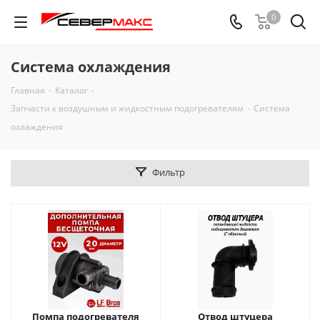
0
Система охлаждения
Главная
-
Каталог
-
Запчасти к воздушным и жидкостным подогревателям
-
Система
охлаждения
Фильтр
Помпа подогревателя
Отвод штуцера