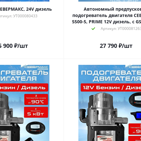
ЕВЕРМАКС, 24V дизель
Автономный предпуско
подогреватель двигателя С
ртикул: УТ000080433
5500-5, PRIME 12V дизель, с 
Артикул: УТ00008126
5 900
₽
/шт
27 790
₽
/шт