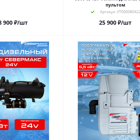
пультом
Артикул: УТ00008042
8 900
₽
/шт
25 900
₽
/шт