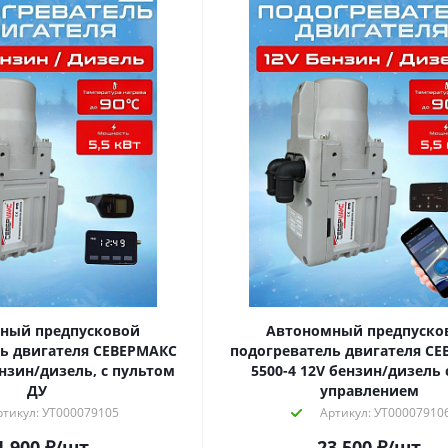
ный предпусковой
Автономный предпуско
ь двигателя СЕВЕРМАКС
подогреватель двигателя С
ензин/дизель, с пультом
5500-4 12V бензин/дизель 
ДУ
управлением
ртикул: УТ000079105
Артикул: УТ00007910
1 900
₽
/шт
23 500
₽
/шт