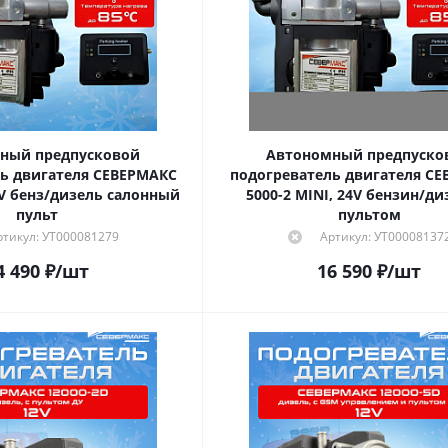
ный предпусковой
Автономный предпуско
ь двигателя СЕВЕРМАКС
подогреватель двигателя С
2V бенз/дизель салонный
5000-2 MINI, 24V бензин/диз
пульт
пультом
ртикул: УТ000081279
Артикул: УТ00008137
4 490
₽
/шт
16 590
₽
/шт