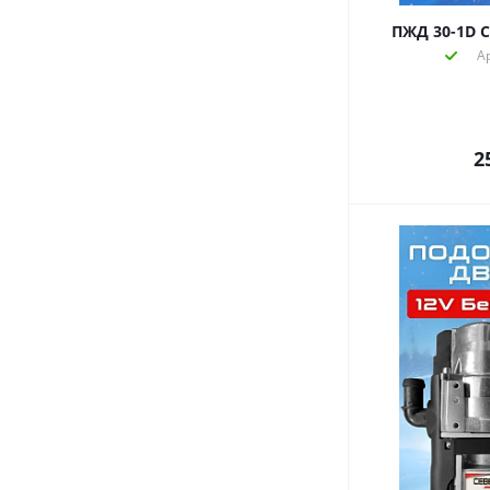
ПЖД 30-1D С
А
2