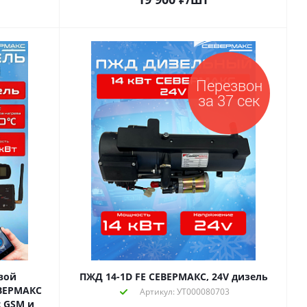
вой
ПЖД 14-1D FE СЕВЕРМАКС, 24V дизель
ЕВЕРМАКС
Артикул: УТ000080703
с GSM и