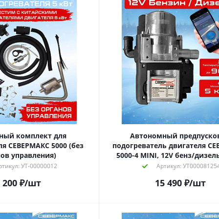
ный комплект для
Автономный предпуско
ля СЕВЕРМАКС 5000 (без
подогреватель двигателя С
нов управления)
5000-4 MINI, 12V бенз/дизель
ртикул: УТ-00000012
Артикул: УТ00008125
 200
₽
/шт
15 490
₽
/шт