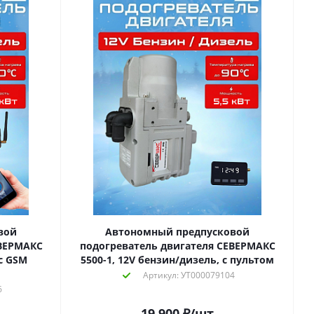
вой
Автономный предпусковой
ЕВЕРМАКС
подогреватель двигателя СЕВЕРМАКС
с GSM
5500-1, 12V бензин/дизель, с пультом
Артикул: УТ000079104
6
19 900
₽
/шт