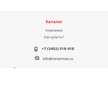
Каталог
Компания
Как купить?
+7 (3452) 518-918
info@severmax.ru
г. Тюмень, ул. 30 лет Победы, 4Б (2й этаж)
2026 © Официальный сайт СЕВЕРМАКС
Соглашение на обработку данных