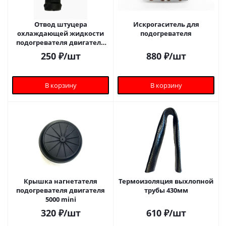
Отвод штуцера
Искрогаситель для
охлаждающей жидкости
подогревателя
подогревателя двигателя
(Г-образный)
250
₽
/шт
880
₽
/шт
В корзину
В корзину
Крышка нагнетателя
Термоизоляция выхлопной
подогревателя двигателя
трубы 430мм
5000 mini
320
₽
/шт
610
₽
/шт