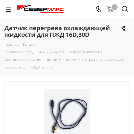
0
Датчик перегрева охлаждающей
жидкости для ПЖД 16D,30D
Главная
-
Каталог
-
Запчасти к воздушным и жидкостным подогревателям
-
Система охлаждения
-
Датчики
-
Датчик перегрева охлаждающей
жидкости для ПЖД 16D,30D