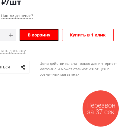
₽
/шт
Нашли дешевле?
В корзину
Купить в 1 клик
тать доставку
Цена действительна только для интернет-
иться
магазина и может отличаться от цен в
розничных магазинах
Перезвон
за 37 сек