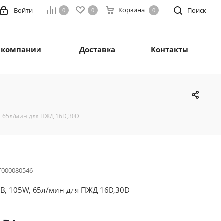
Корзина
Войти
Поиск
0
0
0
 компании
Доставка
Контакты
, 65л/мин для ПЖД 16D,30D
Т000080546
В, 105W, 65л/мин для ПЖД 16D,30D