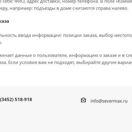
 себе: ФИО, адрес доставки, номер телефона. В поле «Комме
еру, например: подъезды в доме считаются справа налево.
каза
льность ввода информации: позиции заказа, выбор местопо
.
минает данные о пользователе, информацию о заказе и в с
за. Если условия вам не подходят, выбирайте другие вариа
 (3452) 518-918
info@severmax.ru