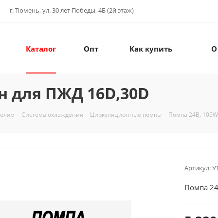
г. Тюмень, ул. 30 лет Победы, 4Б (2й этаж)
Каталог
Опт
Как купить
О
н для ПЖД 16D,30D
телям
-
Система охлаждения
-
Циркуляционные помпы
-
Помпа 24В, 105W
Артикул:
У
Помпа 24