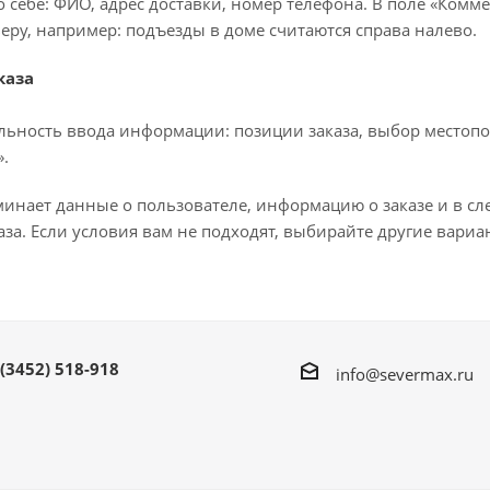
 себе: ФИО, адрес доставки, номер телефона. В поле «Комме
еру, например: подъезды в доме считаются справа налево.
каза
льность ввода информации: позиции заказа, выбор местопо
.
минает данные о пользователе, информацию о заказе и в с
за. Если условия вам не подходят, выбирайте другие вариа
 (3452) 518-918
info@severmax.ru