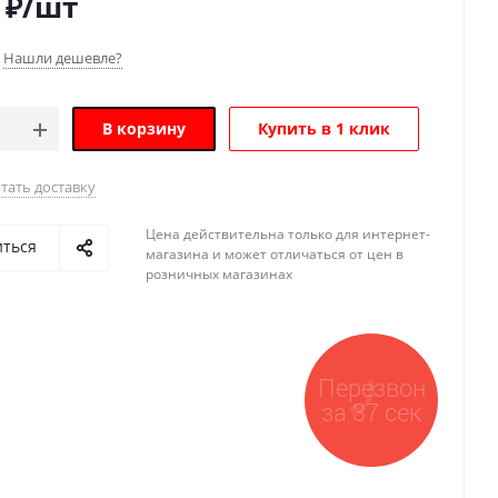
₽
/шт
Нашли дешевле?
В корзину
Купить в 1 клик
тать доставку
Цена действительна только для интернет-
иться
магазина и может отличаться от цен в
розничных магазинах
Перезвон
за 37 сек