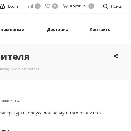
Корзина
Войти
Поиск
0
0
0
 компании
Доставка
Контакты
пителя
 воздушного отопителя
Т000079384
емпературы корпуса для воздушного отопителя