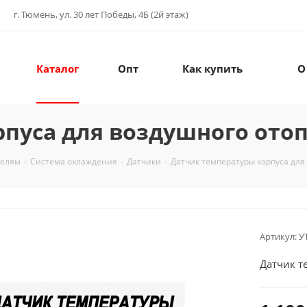
г. Тюмень, ул. 30 лет Победы, 4Б (2й этаж)
Каталог
Опт
Как купить
О
пуса для воздушного ото
телям
-
Система охлаждения
-
Датчики
-
Датчик температуры корпуса для
Артикул:
У
Датчик т