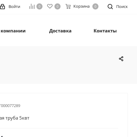
Корзина
Войти
Поиск
0
0
0
 компании
Доставка
Контакты
Т000077289
я труба 5квт