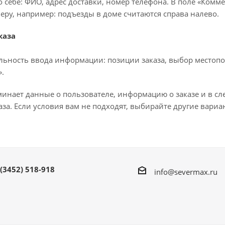
 себе: ФИО, адрес доставки, номер телефона. В поле «Комме
еру, например: подъезды в доме считаются справа налево.
каза
льность ввода информации: позиции заказа, выбор местопо
.
минает данные о пользователе, информацию о заказе и в с
за. Если условия вам не подходят, выбирайте другие вариа
 (3452) 518-918
info@severmax.ru