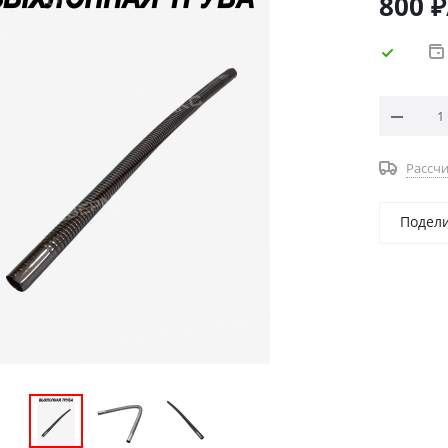
800
₽
Рассчи
Подел