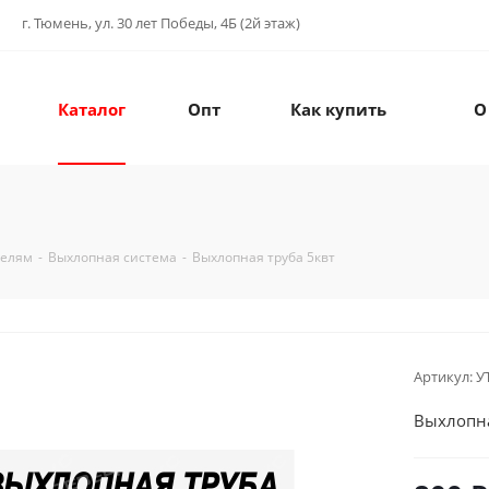
г. Тюмень, ул. 30 лет Победы, 4Б (2й этаж)
Каталог
Опт
Как купить
О
телям
-
Выхлопная система
-
Выхлопная труба 5квт
Артикул:
У
Выхлопна