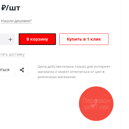
₽
/шт
Нашли дешевле?
В корзину
Купить в 1 клик
тать доставку
Цена действительна только для интернет-
иться
магазина и может отличаться от цен в
розничных магазинах
Перезвон
за 37 сек