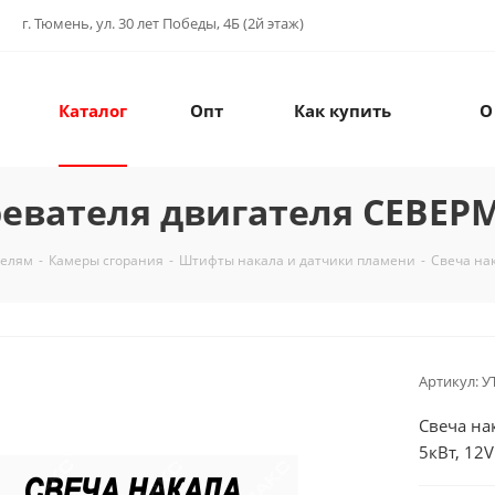
г. Тюмень, ул. 30 лет Победы, 4Б (2й этаж)
Каталог
Опт
Как купить
О
евателя двигателя СЕВЕРМ
телям
-
Камеры сгорания
-
Штифты накала и датчики пламени
-
Свеча на
Артикул:
У
Свеча на
5кВт, 12V