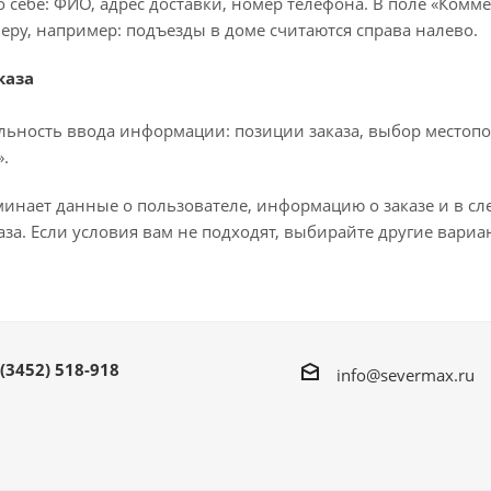
 себе: ФИО, адрес доставки, номер телефона. В поле «Комме
еру, например: подъезды в доме считаются справа налево.
каза
льность ввода информации: позиции заказа, выбор местопо
.
минает данные о пользователе, информацию о заказе и в с
за. Если условия вам не подходят, выбирайте другие вариа
 (3452) 518-918
info@severmax.ru