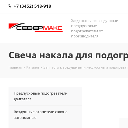
+7 (3452) 518-918
Жидкостные и воздушные
предпусковые
подогреватели от
производителя
Свеча накала для подогр
Главная
-
Каталог
-
Запчасти к воздушным и жидкостным подогрева
Предпусковые подогреватели
двигателя
Воздушные отопители салона
автономные