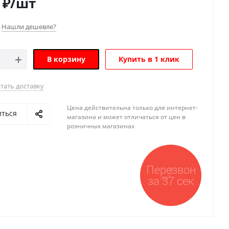
₽
/шт
Нашли дешевле?
В корзину
Купить в 1 клик
тать доставку
Цена действительна только для интернет-
иться
магазина и может отличаться от цен в
розничных магазинах
Перезвон
за 37 сек