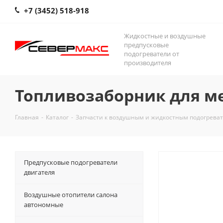
+7 (3452) 518-918
Жидкостные и воздушные
предпусковые
подогреватели от
производителя
Топливозаборник для ме
Главная
-
Каталог
-
Запчасти к воздушным и жидкостным подогрева
Предпусковые подогреватели
двигателя
Воздушные отопители салона
автономные