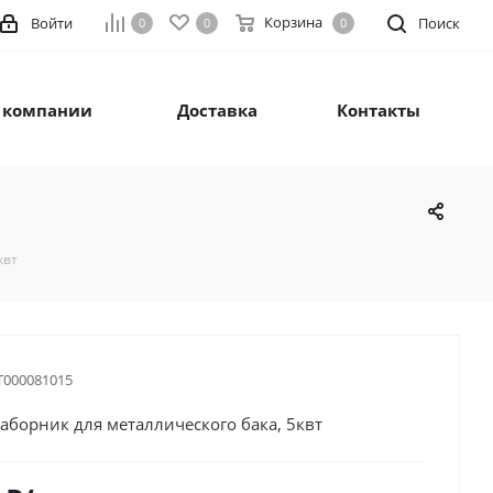
Корзина
Войти
Поиск
0
0
0
 компании
Доставка
Контакты
квт
Т000081015
аборник для металлического бака, 5квт