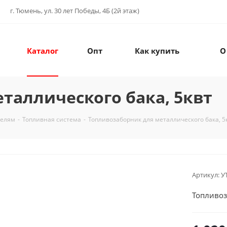
г. Тюмень, ул. 30 лет Победы, 4Б (2й этаж)
Каталог
Опт
Как купить
О
таллического бака, 5квт
телям
-
Топливная система
-
Топливозаборник для металлического бака, 5
Артикул:
У
Топливоз