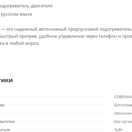
одогреватель двигателя
 русском языке
— это надежный автономный предпусковой подогреватель 
Быстрый прогрев, удобное управление через телефон и пров
ка в любой мороз.
тики
СЕВЕРМА
иво
Битоплив
Автономн
евателем
Без орга
ателя
5кВт