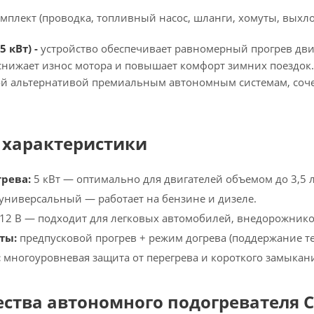
плект (проводка, топливный насос, шланги, хомуты, выхло
5 кВт) -
устройство обеспечивает равномерный прогрев двиг
 снижает износ мотора и повышает комфорт зимних поездок.
ой альтернативой премиальным автономным системам, соче
 характеристики
рева:
5 кВт — оптимально для двигателей объемом до 3,5 ли
универсальный — работает на бензине и дизеле.
12 В — подходит для легковых автомобилей, внедорожников
ты:
предпусковой прогрев + режим догрева (поддержание те
:
многоуровневая защита от перегрева и короткого замыкан
ства автономного подогревателя 