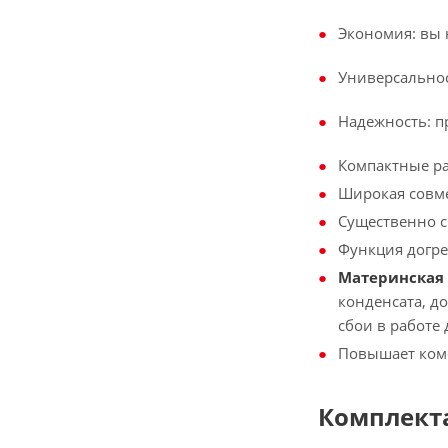
Экономия: вы 
Универсальнос
Надежность: п
Компактные ра
Широкая совме
Существенно с
Функция догре
Материнская
конденсата, д
сбои в работе
Повышает комф
Комплект