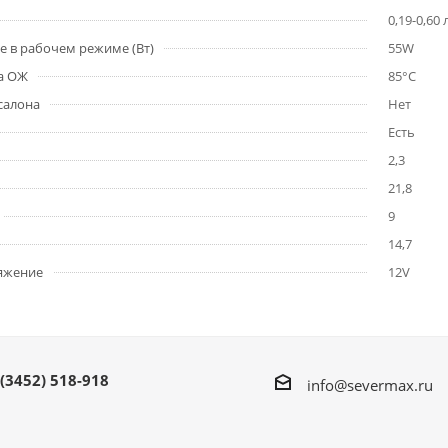
0,19-0,60 
е в рабочем режиме (Вт)
55W
а ОЖ
85°C
салона
Нет
Есть
2,3
21,8
9
14,7
яжение
12V
 (3452) 518-918
info@severmax.ru