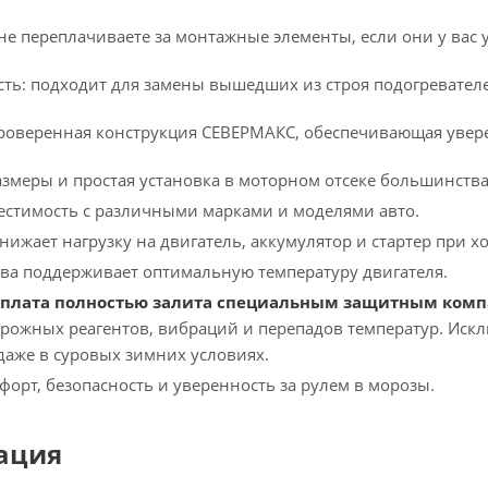
не переплачиваете за монтажные элементы, если они у вас у
ть: подходит для замены вышедших из строя подогревате
роверенная конструкция СЕВЕРМАКС, обеспечивающая увере
змеры и простая установка в моторном отсеке большинств
стимость с различными марками и моделями авто.
нижает нагрузку на двигатель, аккумулятор и стартер при х
ва поддерживает оптимальную температуру двигателя.
 плата полностью залита специальным защитным ком
орожных реагентов, вибраций и перепадов температур. Искл
 даже в суровых зимних условиях.
орт, безопасность и уверенность за рулем в морозы.
ация