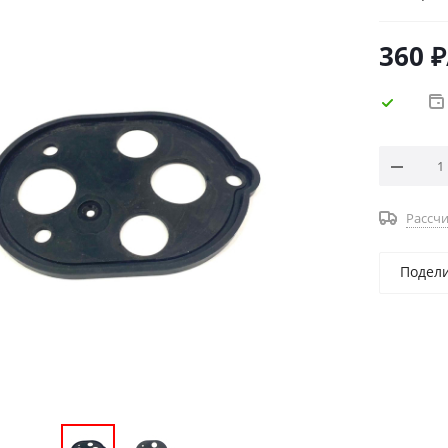
360
₽
Рассчи
Подел