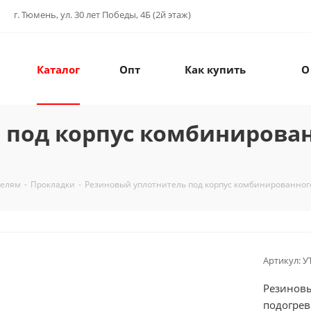
г. Тюмень, ул. 30 лет Победы, 4Б (2й этаж)
Каталог
Опт
Как купить
О
 под корпус комбинирован
телям
-
Прокладки
-
Резиновый уплотнитель под корпус комбинированног
Артикул:
У
Резиновы
подогрев