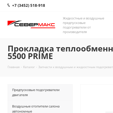
+7 (3452) 518-918
Жидкостные и воздушные
предпусковые
подогреватели от
производителя
Прокладка теплообменн
5500 PRIME
Главная
-
Каталог
-
Запчасти к воздушным и жидкостным подогрева
Предпусковые подогреватели
двигателя
Воздушные отопители салона
автономные