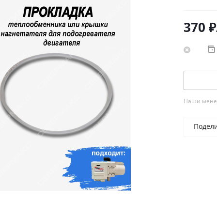
370
₽
Наши менед
Подел