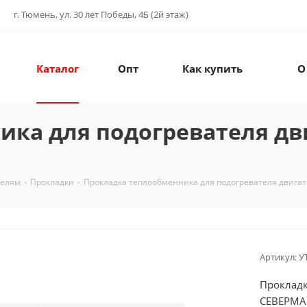
г. Тюмень, ул. 30 лет Победы, 4Б (2й этаж)
Каталог
Опт
Как купить
О
ика для подогревателя дв
телям
-
Прокладки
-
Прокладка теплообменника для подогревателя двига
Артикул:
У
Прокладк
СЕВЕРМА