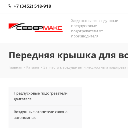
+7 (3452) 518-918
Жидкостные и воздушные
предпусковые
подогреватели от
производителя
Передняя крышка для в
Главная
-
Каталог
-
Запчасти к воздушным и жидкостным подогрева
Предпусковые подогреватели
двигателя
Воздушные отопители салона
автономные