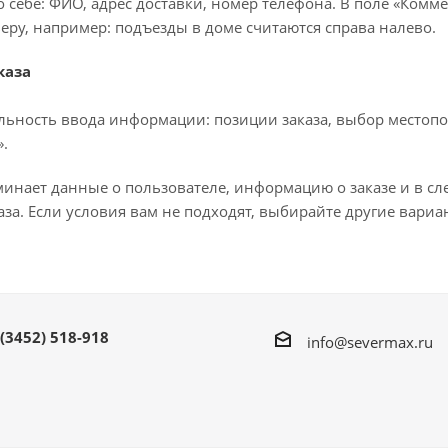
 себе: ФИО, адрес доставки, номер телефона. В поле «Комме
еру, например: подъезды в доме считаются справа налево.
каза
льность ввода информации: позиции заказа, выбор местопо
.
минает данные о пользователе, информацию о заказе и в с
за. Если условия вам не подходят, выбирайте другие вариа
 (3452) 518-918
info@severmax.ru