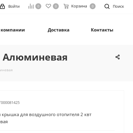
Корзина
Войти
Поиск
0
0
0
 компании
Доставка
Контакты
т Алюминевая
миневая
Т000081425
 крышка для воздушного отопителя 2 квт
вая