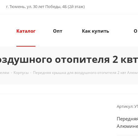
г. Тюмень, ул. 30 лет Победы, 4Б (2й этаж)
Каталог
Опт
Как купить
О
оздушного отопителя 2 кв
телям
-
Корпусы
-
Передняя крышка для воздушного отопителя 2 квт Алю
Артикул:
У
Передняя
Алюмине