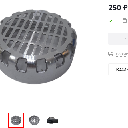
250
₽
Рассчи
Подел