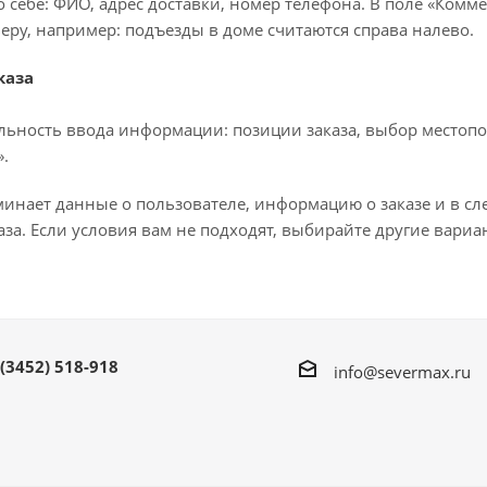
 себе: ФИО, адрес доставки, номер телефона. В поле «Комме
еру, например: подъезды в доме считаются справа налево.
каза
льность ввода информации: позиции заказа, выбор местопо
.
минает данные о пользователе, информацию о заказе и в с
за. Если условия вам не подходят, выбирайте другие вариа
 (3452) 518-918
info@severmax.ru