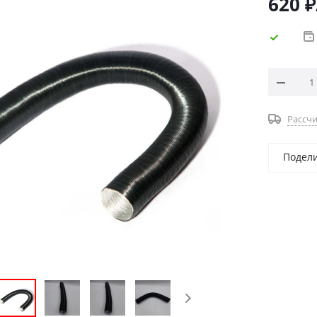
620
₽
Рассчи
Подел