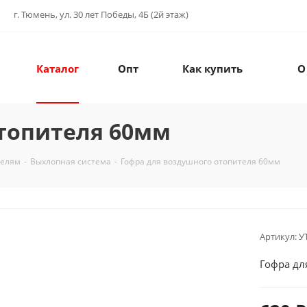
г. Тюмень, ул. 30 лет Победы, 4Б (2й этаж)
Каталог
Опт
Как купить
О
отопителя 60мм
телям
-
Выхлопная система
-
Гофра для воздушного отопителя 60мм
Артикул:
У
Гофра дл