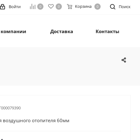
Корзина
Войти
Поиск
0
0
0
 компании
Доставка
Контакты
Т000079390
я воздушного отопителя 60мм