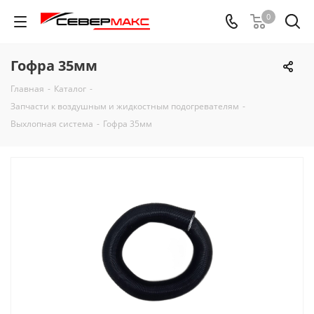
0
Гофра 35мм
Главная
-
Каталог
-
Запчасти к воздушным и жидкостным подогревателям
-
Выхлопная система
-
Гофра 35мм