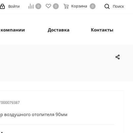
Корзина
Войти
Поиск
0
0
0
 компании
Доставка
Контакты
Т000079387
р воздушного отопителя 90мм