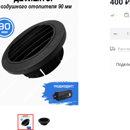
400
₽
Рассчи
Подел