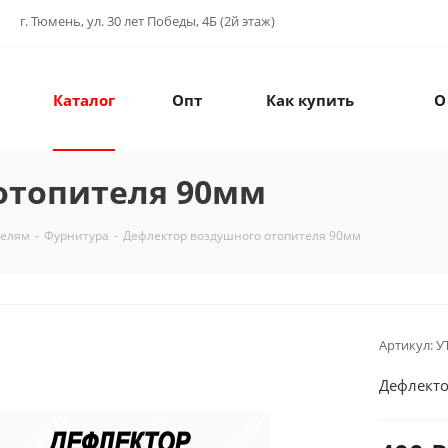
г. Тюмень, ул. 30 лет Победы, 4Б (2й этаж)
Каталог
Опт
Как купить
О
отопителя 90мм
телям
-
Фурнитура
-
Дефлектор воздушного отопителя 90мм
Артикул:
У
Дефлекто