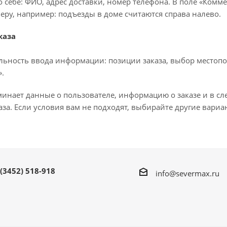
 себе: ФИО, адрес доставки, номер телефона. В поле «Комме
еру, например: подъезды в доме считаются справа налево.
каза
льность ввода информации: позиции заказа, выбор местопо
.
минает данные о пользователе, информацию о заказе и в с
за. Если условия вам не подходят, выбирайте другие вариа
 (3452) 518-918
info@severmax.ru