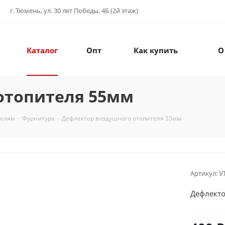
г. Тюмень, ул. 30 лет Победы, 4Б (2й этаж)
Каталог
Опт
Как купить
О
отопителя 55мм
телям
-
Фурнитура
-
Дефлектор воздушного отопителя 55мм
Артикул:
У
Дефлекто