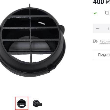
400
₽
Рассчи
Подел