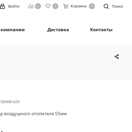
Корзина
Войти
Поиск
0
0
0
 компании
Доставка
Контакты
Т000081429
р воздушного отопителя 55мм