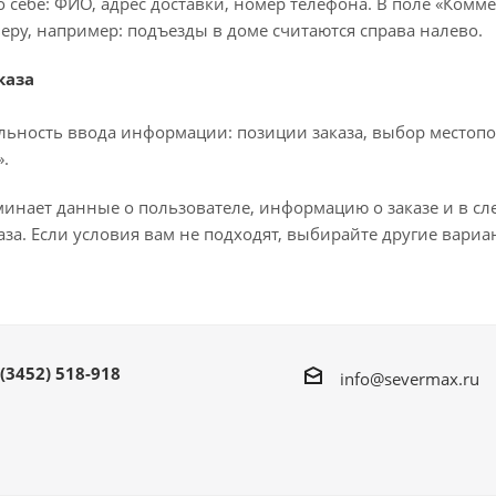
 себе: ФИО, адрес доставки, номер телефона. В поле «Комме
еру, например: подъезды в доме считаются справа налево.
каза
льность ввода информации: позиции заказа, выбор местопо
.
минает данные о пользователе, информацию о заказе и в с
за. Если условия вам не подходят, выбирайте другие вариа
 (3452) 518-918
info@severmax.ru