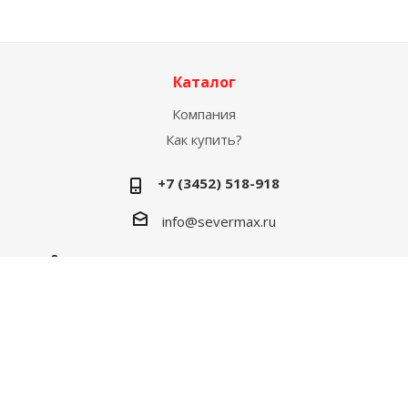
Каталог
Компания
Как купить?
+7 (3452) 518-918
info@severmax.ru
г. Тюмень, ул. 30 лет Победы, 4Б (2й этаж)
2026 © Официальный сайт СЕВЕРМАКС
Соглашение на обработку данных